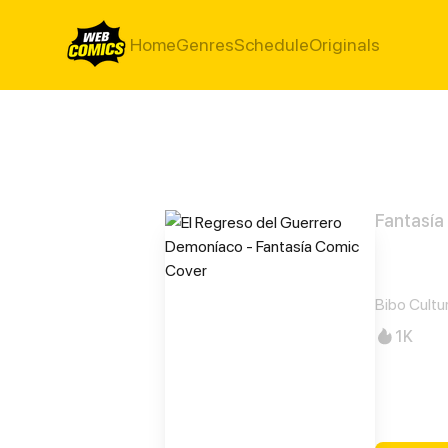
Home
Genres
Schedule
Originals
Fantasía
El R
Bibo Cultu
1K