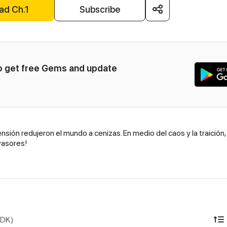
ad Ch.1
Subscribe
to get free Gems and update 
sión redujeron el mundo a cenizas. En medio del caos y la traición,
vasores!
IDK)