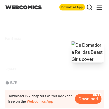
Download App
Fantasia
De Domador a Rei
das Beast Girls
iciyuan
9.7K
Free
Download 127 chapters of this book for
Download
free on the
Webcomics App