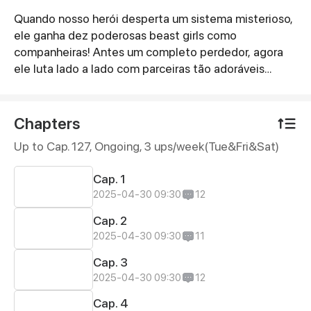
Quando nosso herói desperta um sistema misterioso,
Synopsis
ele ganha dez poderosas beast girls como
companheiras! Antes um completo perdedor, agora
ele luta lado a lado com parceiras tão adoráveis
quanto letais, avançando passo a passo rumo ao auge
do poder mundial. Uma aventura épica, repleta de
batalhas intensas e laços inquebráveis, está prestes a
Chapters
começar!
Up to Cap. 127, Ongoing
, 3 ups/week(Tue&Fri&Sat)
Cap. 1
2025-04-30 09:30
12
Cap. 2
2025-04-30 09:30
11
Cap. 3
2025-04-30 09:30
12
Cap. 4