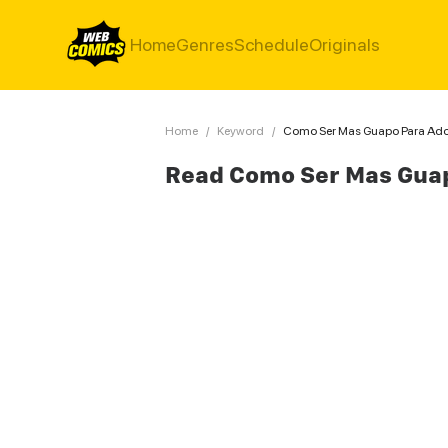
Home
Genres
Schedule
Originals
Home
/
Keyword
/
Como Ser Mas Guapo Para Ado
Read Como Ser Mas Gua