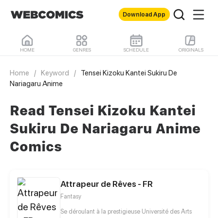
Download App
HOME
GENRES
SCHEDULE
ORIGINALS
Home
/
Keyword
/
Tensei Kizoku Kantei Sukiru De
Nariagaru Anime
Read Tensei Kizoku Kantei
Sukiru De Nariagaru Anime
Comics
Attrapeur de Rêves - FR
Fantasy
Se déroulant à la prestigieuse Université des Arts